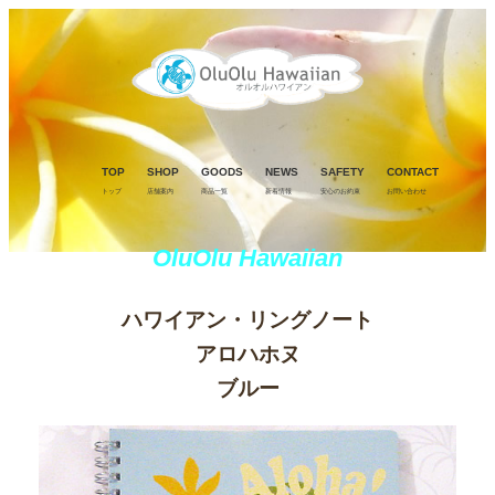
TOP
SHOP
GOODS
NEWS
SAFETY
CONTACT
トップ
店舗案内
商品一覧
新着情報
安心のお約束
お問い合わせ
OluOlu Hawaiian
ハワイアン・リングノート
アロハホヌ
ブルー