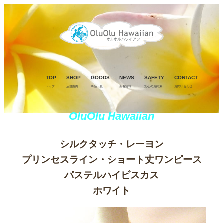
TOP
SHOP
GOODS
NEWS
SAFETY
CONTACT
トップ
店舗案内
商品一覧
新着情報
安心のお約束
お問い合わせ
OluOlu Hawaiian
シルクタッチ・レーヨン
プリンセスライン・ショート丈ワンピース
パステルハイビスカス
ホワイト