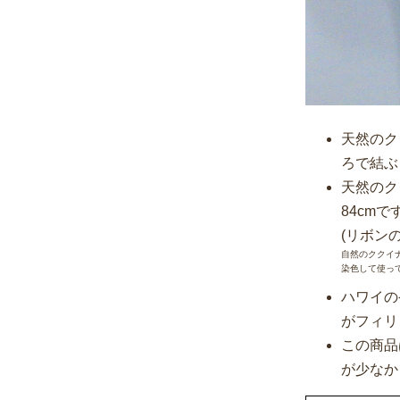
天然のク
ろで結ぶ
天然のク
84cmで
(リボン
自然のククイ
染色して使っ
ハワイの
がフィリピ
この商品
が少なか