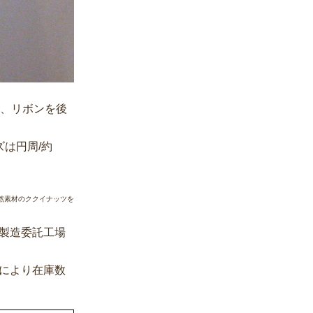
し、リボンを後
は円周/約
然素材のククイナッツを
製造委託工場
により在庫数