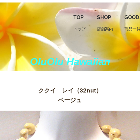
TOP
SHOP
GOOD
トップ
店舗案内
商品一
OluOlu Hawaiian
ククイ レイ（32nut）
ベージュ