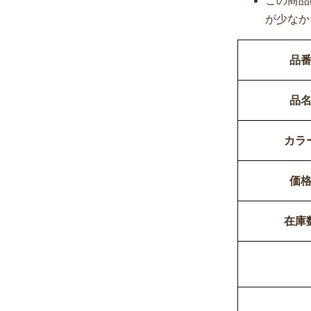
この商品
が少なか
品
品
カラ
価
在庫