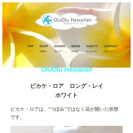
TOP
SHOP
GOODS
NEWS
SAFETY
CONTACT
トップ
店舗案内
商品一覧
新着情報
安心のお約束
お問い合わせ
OluOlu Hawaiian
ピカケ・ロア ロング・レイ
ホワイト
ピカケ・ロアは、"つぼみ"ではなく花が開いた状態
です。