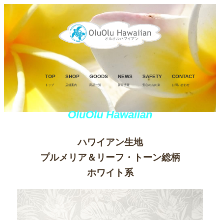
TOP
SHOP
GOODS
NEWS
SAFETY
CONTACT
トップ
店舗案内
商品一覧
新着情報
安心のお約束
お問い合わせ
OluOlu Hawaiian
ハワイアン生地
プルメリア＆リーフ・トーン総柄
ホワイト系